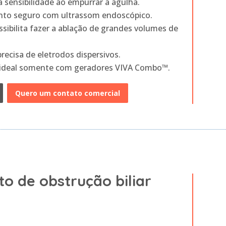
 sensibilidade ao empurrar a agulha.
nto seguro com ultrassom endoscópico.
sibilita fazer a ablação de grandes volumes de
ecisa de eletrodos dispersivos.
a ideal somente com geradores VIVA Combo™.
Quero um contato comercial
o de obstrução biliar